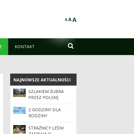
A
A
A

E
KONTAKT
NAJNOWSZE AKTUALNOŚCI
NAJNOWSZE AKTUALNOŚCI
SZLAKIEM ŻUBRA
PRZEZ POLSKĘ
WSCHODNIĄ
2 GODZINY DLA
RODZINY
STRAŻNICY LEŚNI
ZADBAJĄ O