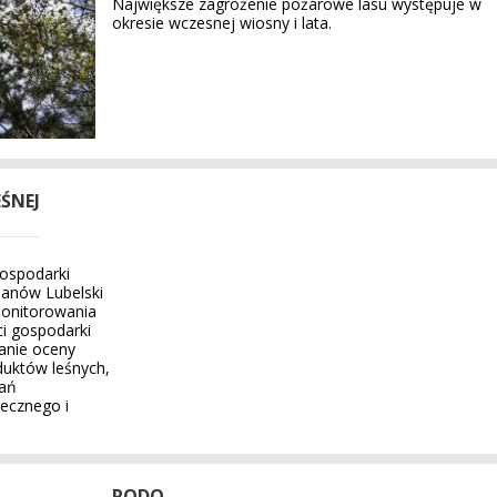
Największe zagrożenie pożarowe lasu występuje w
okresie wczesnej wiosny i lata.
ŚNEJ
ospodarki
Janów Lubelski
monitorowania
ci gospodarki
anie oceny
duktów leśnych,
łań
ecznego i
RODO