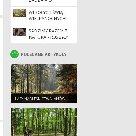
BEZPIECZEŃSTWO
PODCZAS MAJÓWKI
WESOŁYCH ŚWIĄT
WIELKANOCNYCH!
SADZIMY RAZEM Z
NATURĄ - RUSZYŁY
WIOSENNE
ODNOWIENIA
POLECANE ARTYKUŁY
POLECANE ARTYKUŁY
LASY NADLEŚNICTWA JANÓW
LUBELSKI