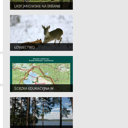
LASY JANOWSKIE NA EKRANIE
ŁOWIECTWO
ŚCIEŻKA EDUKACYJNA W
REZERWACIE IMIELTY ŁUG