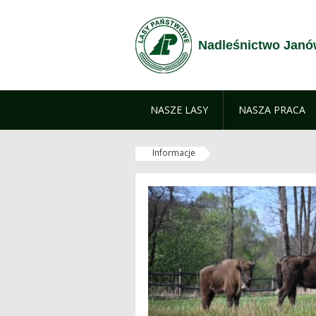
Przejdź do treści
Nadleśnictwo Janó
NASZE LASY
NASZA PRACA
Informacje