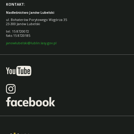
KONTAKT:
Nadleśnictwo Janów Lubelski
ul. Bohaterów Porytowego Wzgórza 35
23-300 Janów Lubelski
tel. 15 8720072
faks 15 8720185
janowlubelski@lublin.lasy.gov.pl