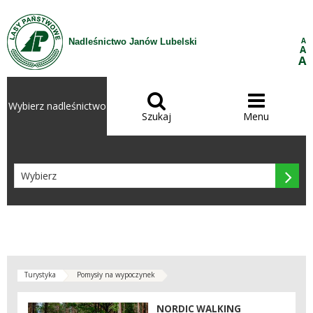
Przejdź do treści
A
Nadleśnictwo Janów Lubelski
A
A


Wybierz nadleśnictwo
Szukaj
Menu

Turystyka
Pomysły na wypoczynek
NORDIC WALKING