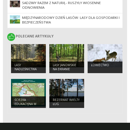
SADZIMY RAZEM Z NATURĄ - RUSZYŁY WIOSENNE
ODNOWIENIA
MIĘDZYNARODOWY DZIEŃ LASÓW: LASY DLA GOSPODARKI I
BEZPIECZEŃSTWA
POLECANE ARTYKUŁY
POLECANE ARTYKUŁY
LASY
LASY JANOWSKIE
ŁOWIECTWO
NADLEŚNICTWA
NA EKRANIE
JANÓW LUBELSKI
ŚCIEŻKA
REZERWAT IMIELTY
EDUKACYJNA W
ŁUG
REZERWACIE
IMIELTY ŁUG