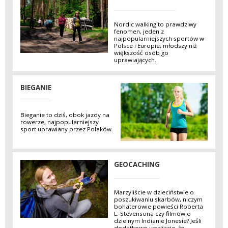
Nordic walking to prawdziwy
fenomen, jeden z
najpopularniejszych sportów w
Polsce i Europie, młodszy niż
większość osób go
uprawiających.
BIEGANIE
Bieganie to dziś, obok jazdy na
rowerze, najpopularniejszy
sport uprawiany przez Polaków.
GEOCACHING
Marzyliście w dzieciństwie o
poszukiwaniu skarbów, niczym
bohaterowie powieści Roberta
L. Stevensona czy filmów o
dzielnym Indianie Jonesie? Jeśli
dodatkowo uważacie, że