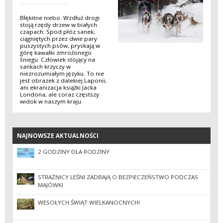
Błękitne niebo. Wzdłuż drogi
stoją rzędy drzew w białych
czapach. Spod płóz sanek,
ciągniętych przez dwie pary
puszystych psów, pryskają w
górę kawałki zmrożonego
śniegu. Człowiek stojący na
sankach krzyczy w
niezrozumiałym języku. To nie
jest obrazek z dalekiej Laponii,
ani ekranizacja książki Jacka
Londona, ale coraz częstszy
widok w naszym kraju.
NAJNOWSZE AKTUALNOŚCI
NAJNOWSZE AKTUALNOŚCI
2 GODZINY DLA RODZINY
STRAŻNICY LEŚNI ZADBAJĄ O BEZPIECZEŃSTWO PODCZAS
MAJÓWKI
WESOŁYCH ŚWIĄT WIELKANOCNYCH!